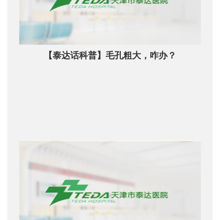
【泰达话科普】毛孔粗大，咋办？