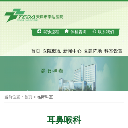
就诊流程
体检咨询
联系我们
首页
医院概况
新闻中心
党建阵地
科室设置
科学研究
医疗服务
体检中心
招才引智
脑血管病诊治中心
院务公开
当前位置：首页 >
临床科室
耳鼻喉科