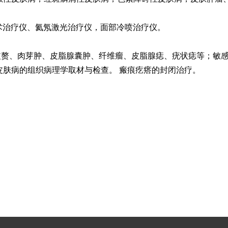
手术治疗仪、氦氖激光治疗仪，面部冷喷治疗仪。
皮赘、肉芽肿、皮脂腺囊肿、纤维瘤、皮脂腺痣、疣状痣等；敏
皮肤病的组织病理学取材与检查。 瘢痕疙瘩的封闭治疗。