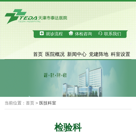
就诊流程
体检咨询
联系我们
首页
医院概况
新闻中心
党建阵地
科室设置
科学研究
医疗服务
体检中心
招才引智
脑血管病诊治中心
院务公开
当前位置：首页 >
医技科室
检验科