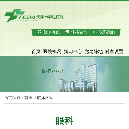
就诊流程
体检咨询
联系我们
首页
医院概况
新闻中心
党建阵地
科室设置
科学研究
医疗服务
体检中心
招才引智
脑血管病诊治中心
院务公开
当前位置：首页 >
临床科室
眼科