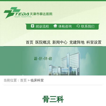
就诊流程
体检咨询
联系我们
首页
医院概况
新闻中心
党建阵地
科室设置
科学研究
医疗服务
体检中心
招才引智
脑血管病诊治中心
院务公开
当前位置：首页 >
临床科室
骨三科