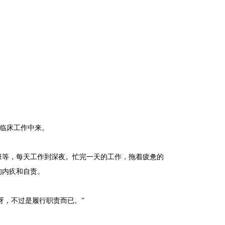
到临床工作中来。
班等，每天工作到深夜。忙完一天的工作，拖着疲惫的
的内疚和自责。
呀，不过是履行职责而已。”