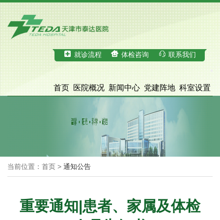
就诊流程
体检咨询
联系我们
首页
医院概况
新闻中心
党建阵地
科室设置
科学研究
医疗服务
体检中心
招才引智
脑血管病诊治中心
院务公开
当前位置：首页 >
通知公告
重要通知|患者、家属及体检