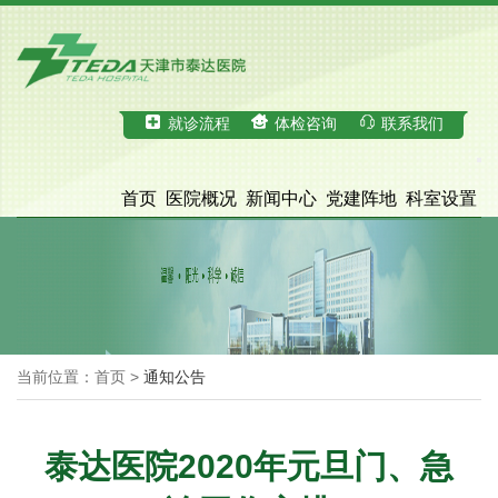
就诊流程
体检咨询
联系我们
首页
医院概况
新闻中心
党建阵地
科室设置
科学研究
医疗服务
体检中心
招才引智
脑血管病诊治中心
院务公开
当前位置：首页 >
通知公告
泰达医院2020年元旦门、急