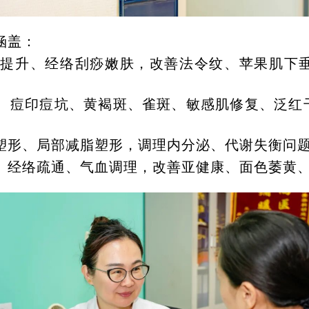
涵盖：
线提升、经络刮痧嫩肤，改善法令纹、苹果肌下
、痘印痘坑、黄褐斑、雀斑、敏感肌修复、泛红
塑形、局部减脂塑形，调理内分泌、代谢失衡问
、经络疏通、气血调理，改善亚健康、面色萎黄