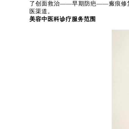
了创面救治
——早期防疤——瘢痕修
医渠道。
美容中医科
诊
疗服务范围