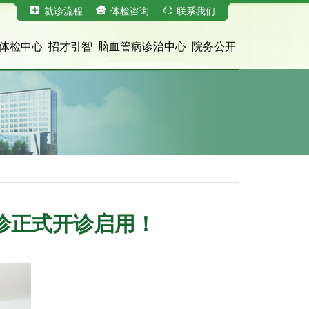
就诊流程
体检咨询
联系我们
体检中心
招才引智
脑血管病诊治中心
院务公开
诊正式开诊启用！