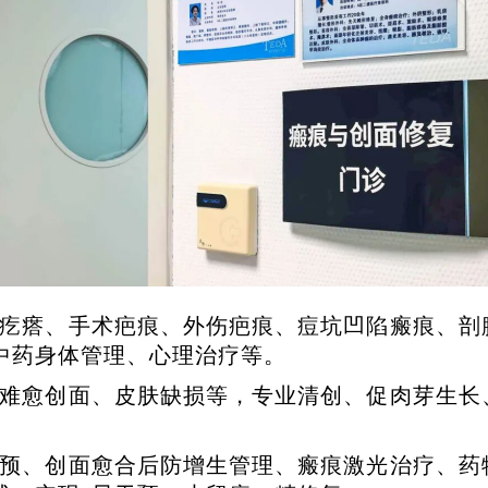
疙瘩、手术疤痕、外伤疤痕、痘坑凹陷瘢痕、剖
中药身体管理、心理治疗等。
难愈创面、皮肤缺损等，专业清创、促肉芽生长
预、创面愈合后防增生管理、瘢痕激光治疗、药