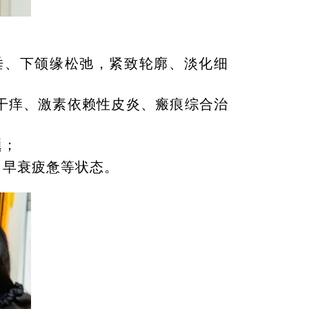
垂、下颌缘松弛，紧致轮廓、淡化细
干痒、激素依赖性皮炎、瘢痕综合治
题；
、早衰疲惫等状态。