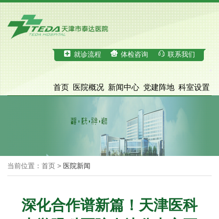
就诊流程
体检咨询
联系我们
首页
医院概况
新闻中心
党建阵地
科室设置
科学研究
医疗服务
体检中心
招才引智
脑血管病诊治中心
院务公开
当前位置：首页 >
医院新闻
深化合作谱新篇！天津医科